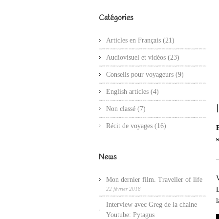
Catégories
Articles en Français
(21)
Audiovisuel et vidéos
(23)
Conseils pour voyageurs
(9)
English articles
(4)
Non classé
(7)
Récit de voyages
(16)
s
News
V
Mon dernier film. Traveller of life
L
22 février 2018
l
Interview avec Greg de la chaine
Youtube: Pytagus