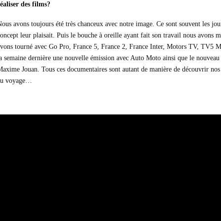
éaliser des films?
ous avons toujours été très chanceux avec notre image. Ce sont souvent les journ
oncept leur plaisait. Puis le bouche à oreille ayant fait son travail nous avons 
vons tourné avec Go Pro, France 5, France 2, France Inter, Motors TV, TV5 M
a semaine dernière une nouvelle émission avec Auto Moto ainsi que le nouveau 
axime Jouan. Tous ces documentaires sont autant de manière de découvrir nos 
au voyage…