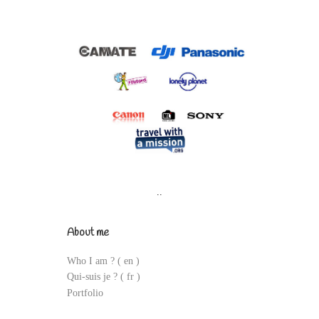
..
About me
Who I am ?
( en )
Qui-suis je ? ( fr )
Portfolio