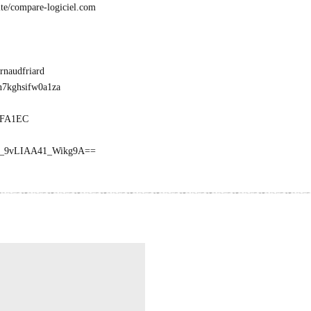
te/compare-logiciel.com
Arnaudfriard
ppn7kghsifw0a1za
P2FA1EC
AAz_9vLIAA41_Wikg9A==