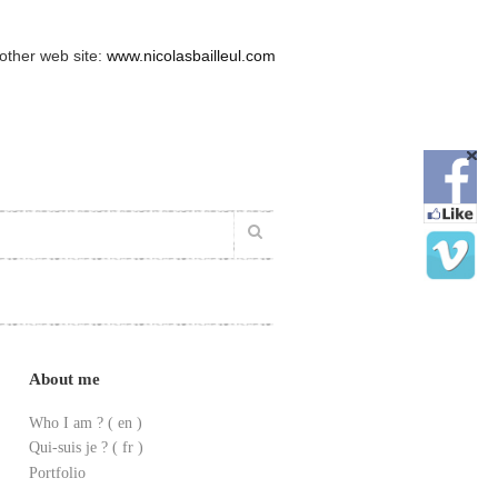
 other web site:
www.nicolasbailleul.com
About me
Who I am ?
( en )
Qui-suis je ? ( fr )
Portfolio