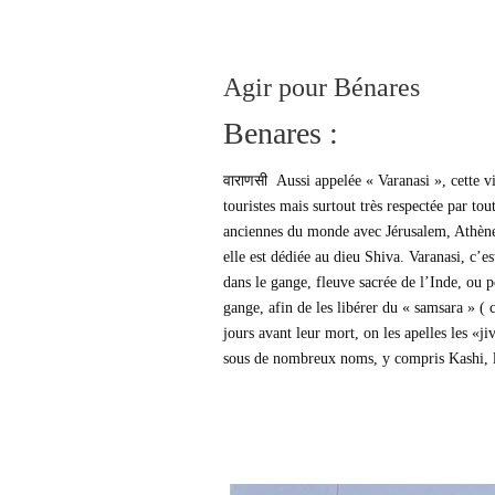
Agir pour Bénares
Benares :
वाराणसी Aussi appelée « Varanasi », cette vil
touristes mais surtout très respectée par tou
anciennes du monde avec Jérusalem, Athènes,
elle est dédiée au dieu Shiva. Varanasi, c’e
dans le gange, fleuve sacrée de l’Inde, ou 
gange, afin de les libérer du « samsara » ( c
jours avant leur mort, on les apelles les «j
sous de nombreux noms, y compris Kashi, la