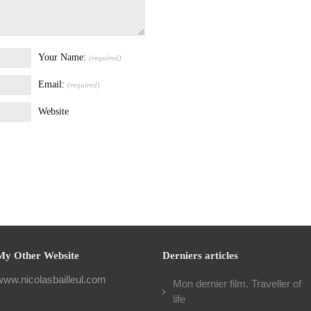
Your Name:
(required)
Email:
(required)
Website
My Other Website
Derniers articles
www.nicolasbailleul.com
Mon dernier film. Traveller of
life