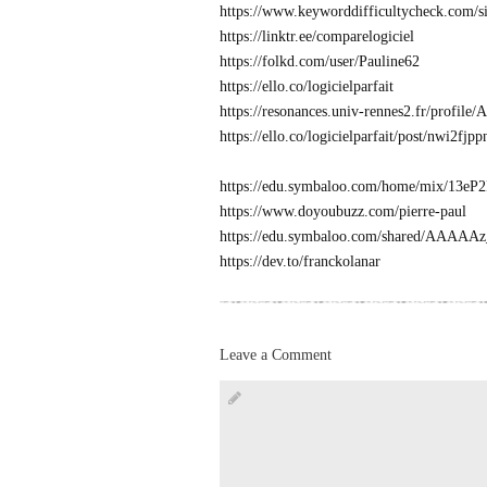
https://www.keyworddifficultycheck.com/si
https://linktr.ee/comparelogiciel
https://folkd.com/user/Pauline62
https://ello.co/logicielparfait
https://resonances.univ-rennes2.fr/profile/
https://ello.co/logicielparfait/post/nwi2fj
https://edu.symbaloo.com/home/mix/13e
https://www.doyoubuzz.com/pierre-paul
https://edu.symbaloo.com/shared/AAA
https://dev.to/franckolanar
Leave a Comment