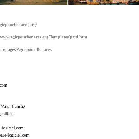
girpourbenares.org/
//www.agirpourbenares.org/Templates/paid.htm
om/pages/Agir-pour-Benares/
-com
hp?Amarfranc62
bailleul
-logiciel.com
pare-logiciel.com