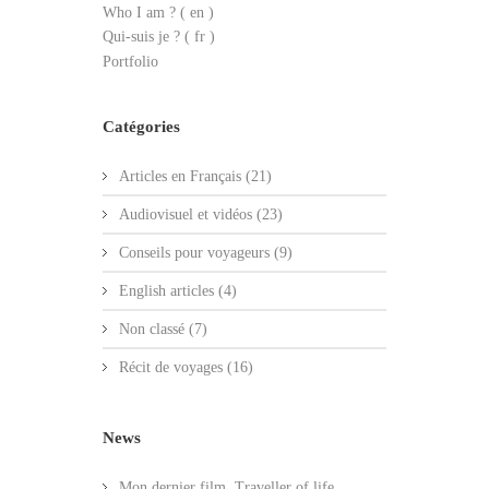
Who I am ?
( en )
Qui-suis je ? ( fr )
Portfolio
Catégories
Articles en Français
(21)
Audiovisuel et vidéos
(23)
Conseils pour voyageurs
(9)
English articles
(4)
Non classé
(7)
Récit de voyages
(16)
News
Mon dernier film. Traveller of life