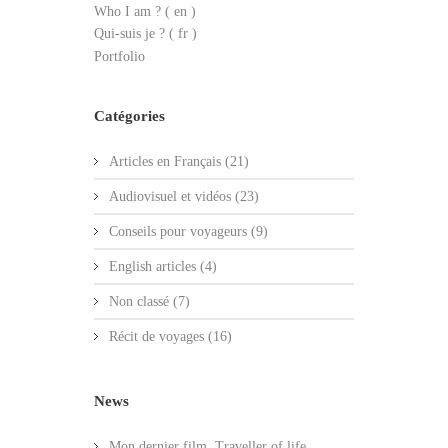
Who I am ?
( en )
Qui-suis je ? ( fr )
Portfolio
Catégories
Articles en Français
(21)
Audiovisuel et vidéos
(23)
Conseils pour voyageurs
(9)
English articles
(4)
Non classé
(7)
Récit de voyages
(16)
News
Mon dernier film. Traveller of life